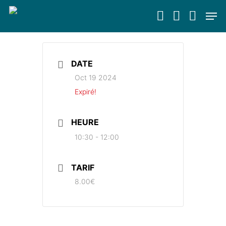
Skip
Men
to
Close
main
Menu
content
DATE
Oct 19 2024
Expiré!
HEURE
10:30 - 12:00
TARIF
8.00€