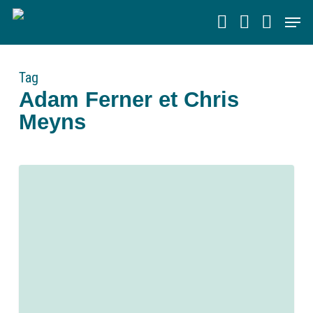
Skip
Men
to
main
content
Tag
Adam Ferner et Chris
Meyns
0