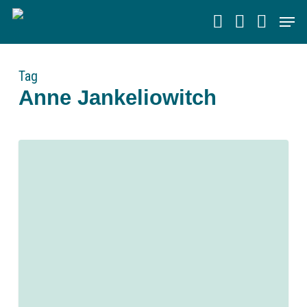
Skip
Men
to
main
content
Tag
Anne Jankeliowitch
0