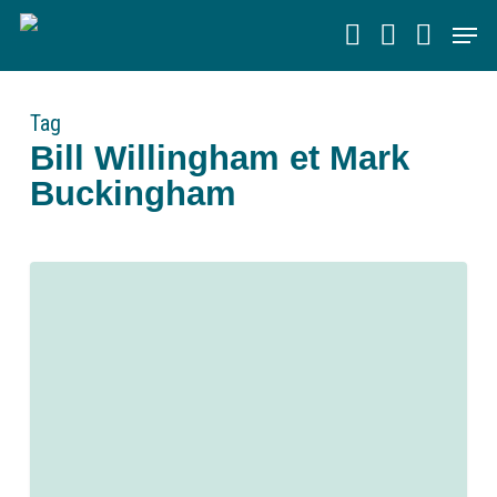
Skip
Men
to
main
content
Tag
Bill Willingham et Mark
Buckingham
0