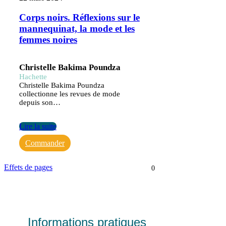
Corps noirs. Réflexions sur le
mannequinat, la mode et les
femmes noires
Christelle Bakima Poundza
Hachette
Christelle Bakima Poundza
collectionne les revues de mode
depuis son…
Lire la suite
Commander
Effets de pages
0
Informations pratiques