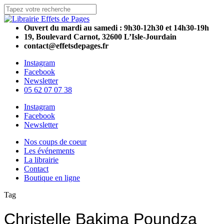
Skip
to
Close
main
Search
Ouvert du mardi au samedi : 9h30-12h30 et 14h30-19h
content
19, Boulevard Carnot, 32600 L’Isle-Jourdain
contact@effetsdepages.fr
Instagram
Facebook
Newsletter
05 62 07 07 38
Menu
Instagram
Facebook
Newsletter
Menu
Nos coups de coeur
Les événements
La librairie
Contact
Boutique en ligne
Tag
Christelle Bakima Poundza