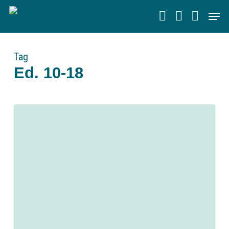
Skip
Men
to
main
content
Tag
Ed. 10-18
0