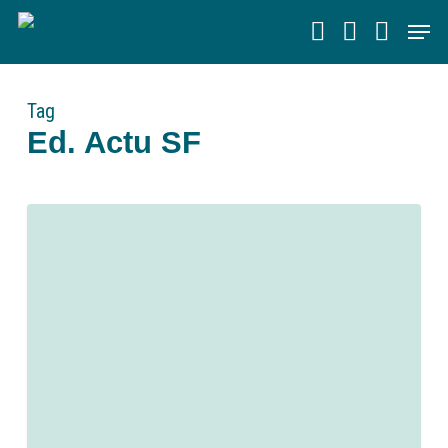
Skip
Men
to
main
content
Tag
Ed. Actu SF
0