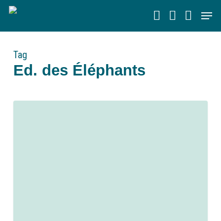
Skip
Men
to
main
content
Tag
Ed. des Éléphants
0