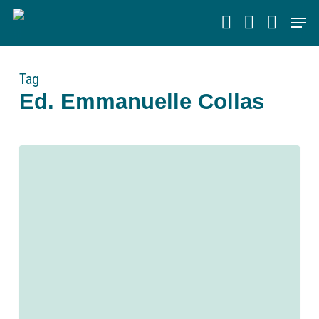
Skip
Men
to
main
content
Tag
Ed. Emmanuelle Collas
0