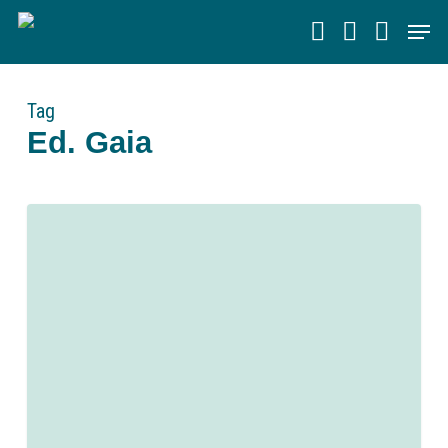
Skip
Men
to
main
content
Tag
Ed. Gaia
0