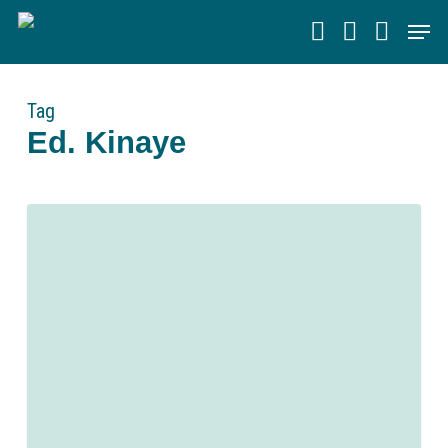
Skip
Men
to
main
content
Tag
Ed. Kinaye
0