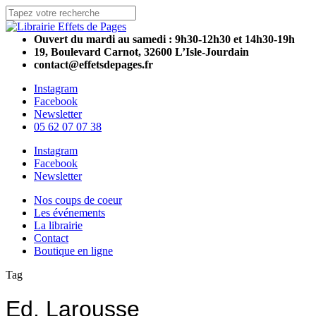
Skip
to
Close
main
Search
Ouvert du mardi au samedi : 9h30-12h30 et 14h30-19h
content
19, Boulevard Carnot, 32600 L’Isle-Jourdain
contact@effetsdepages.fr
Instagram
Facebook
Newsletter
05 62 07 07 38
Menu
Instagram
Facebook
Newsletter
Menu
Nos coups de coeur
Les événements
La librairie
Contact
Boutique en ligne
Tag
Ed. Larousse