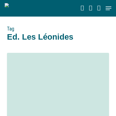
Skip
Men
to
main
content
Tag
Ed. Les Léonides
0