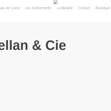
ups de coeur
Les événements
La librairie
Contact
Boutique 
llan & Cie