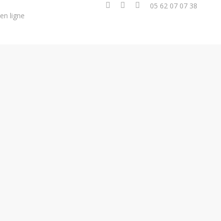
05 62 07 07 38
en ligne