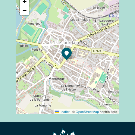
+
−
Leaflet
|
©
OpenStreetMap
contributors