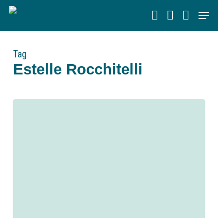
Skip
Men
to
main
content
Tag
Estelle Rocchitelli
0