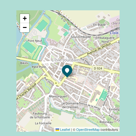
+
−
Leaflet
|
©
OpenStreetMap
contributors