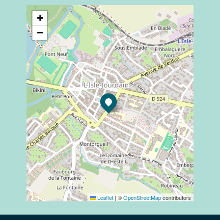
+
−
Leaflet
|
©
OpenStreetMap
contributors