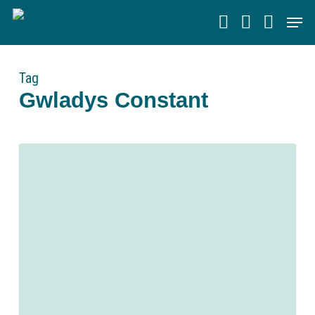
Skip
Men
to
main
content
Tag
Gwladys Constant
0