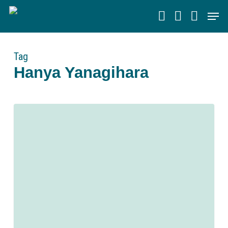
Skip
Men
to
main
content
Tag
Hanya Yanagihara
0