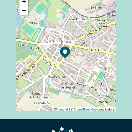
+
−
Leaflet
|
©
OpenStreetMap
contributors