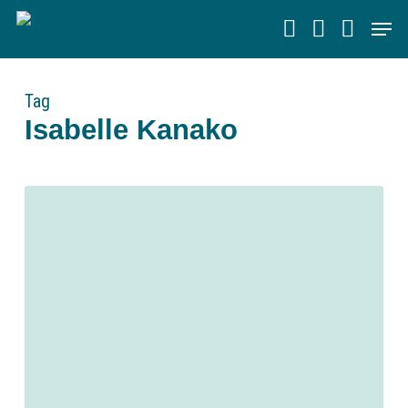
Skip
Men
to
main
content
Tag
Isabelle Kanako
0