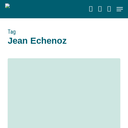
Skip
Men
to
main
content
Tag
Jean Echenoz
0