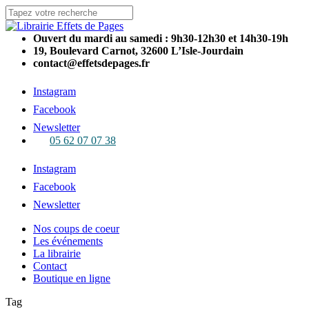
Skip
to
Close
main
Search
Ouvert du mardi au samedi : 9h30-12h30 et 14h30-19h
content
19, Boulevard Carnot, 32600 L’Isle-Jourdain
contact@effetsdepages.fr
Instagram
Facebook
Newsletter
05 62 07 07 38
Menu
Instagram
Facebook
Newsletter
Menu
Nos coups de coeur
Les événements
La librairie
Contact
Boutique en ligne
Tag