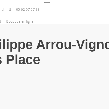
Menu
05 62 07 07 38
t
Boutique en ligne
lippe Arrou-Vign
s Place