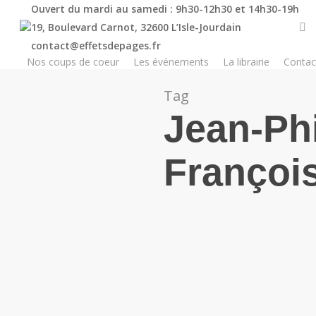
Skip
Ouvert du mardi au samedi : 9h30-12h30 et 14h30-19h
to
19, Boulevard Carnot, 32600 L’Isle-Jourdain
main
contact@effetsdepages.fr
Nos coups de coeur
Les événements
La librairie
Contac
content
Tag
Jean-Phi
Françoi
0
Effets de pages