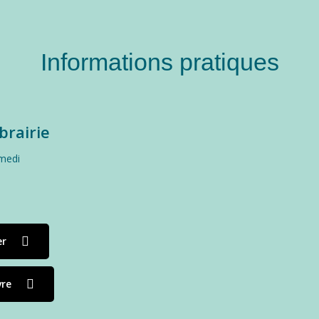
Informations pratiques
ibrairie
medi
er
vre