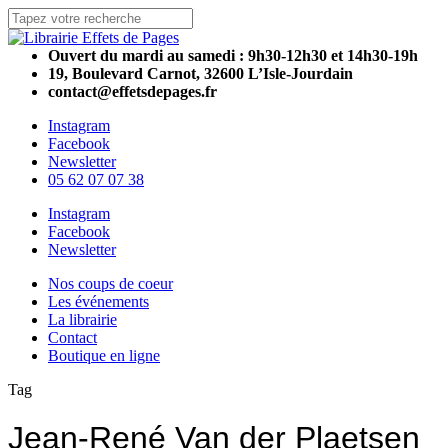
Skip
to
Close
main
Search
Ouvert du mardi au samedi : 9h30-12h30 et 14h30-19h
content
19, Boulevard Carnot, 32600 L’Isle-Jourdain
contact@effetsdepages.fr
Instagram
Facebook
Newsletter
05 62 07 07 38
Menu
Instagram
Facebook
Newsletter
Menu
Nos coups de coeur
Les événements
La librairie
Contact
Boutique en ligne
Tag
Jean-René Van der Plaetsen