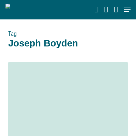
Skip
Men
to
main
content
Tag
Joseph Boyden
0