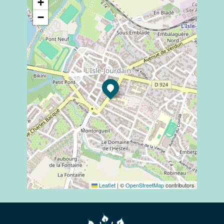
+
−
Leaflet
|
©
OpenStreetMap
contributors