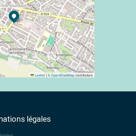
Leaflet
|
©
OpenStreetMap
contributors
mations légales
égales