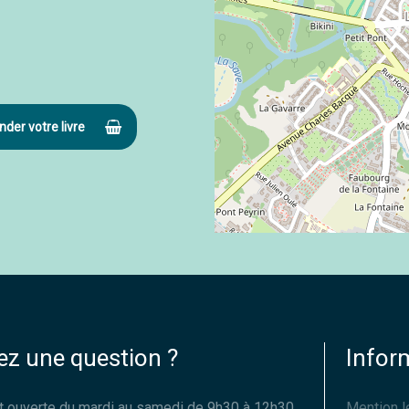
er votre livre
ez une question ?
Infor
est ouverte du mardi au samedi de 9h30 à 12h30
Mention l