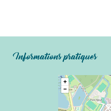
Informations pratiques
+
−