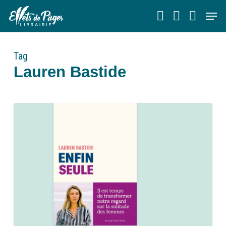
Skip
Men
to
main
content
Tag
Lauren Bastide
0