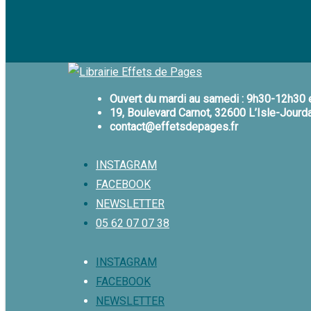
Ouvert du mardi au samedi : 9h30-12h30
19, Boulevard Carnot, 32600 L’Isle-Jourd
contact@effetsdepages.fr
INSTAGRAM
FACEBOOK
NEWSLETTER
05 62 07 07 38
Menu
INSTAGRAM
FACEBOOK
NEWSLETTER