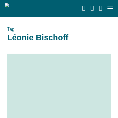
Skip
Men
to
main
content
Tag
Léonie Bischoff
0