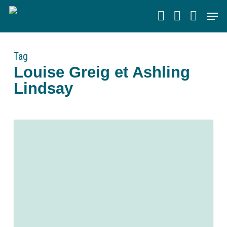
Skip
Men
to
main
content
Tag
Louise Greig et Ashling
Lindsay
0