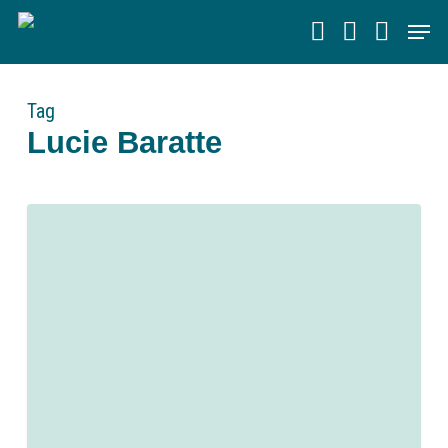
Skip
Men
to
main
content
Tag
Lucie Baratte
0