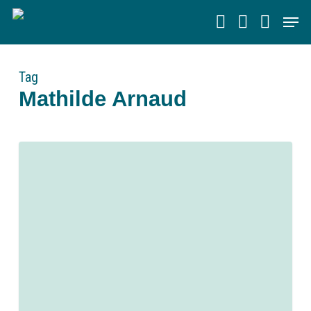
Skip
Men
to
main
content
Tag
Mathilde Arnaud
0