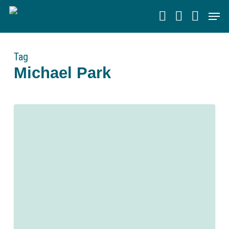
Skip
Men
to
main
content
Tag
Michael Park
0