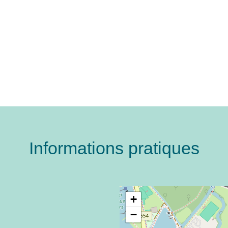
Informations pratiques
+
−