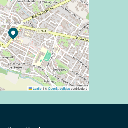
Leaflet
|
©
OpenStreetMap
contributors