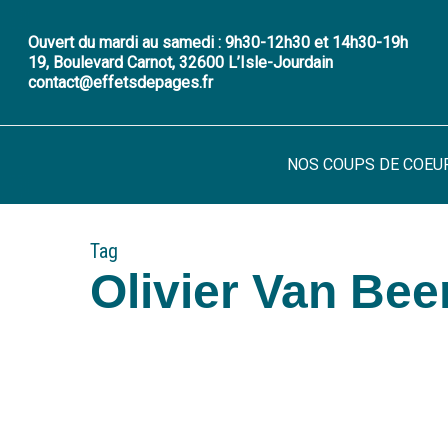
Skip
to
Ouvert du mardi au samedi : 9h30-12h30 et 14h30-19h
19, Boulevard Carnot, 32600 L’Isle-Jourdain
main
contact@effetsdepages.fr
content
NOS COUPS DE COEU
Tag
Olivier Van Be