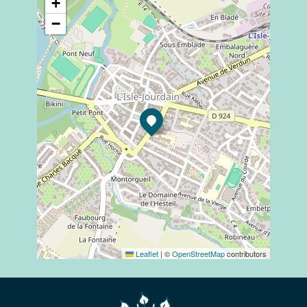
+
−
Leaflet
|
©
OpenStreetMap
contributors