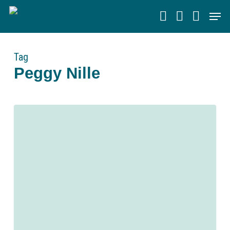
Skip
Men
to
main
content
Tag
Peggy Nille
0