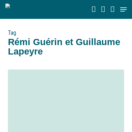
Skip
Men
to
main
content
Tag
Rémi Guérin et Guillaume
Lapeyre
0