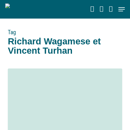
Skip
Men
to
main
content
Tag
Richard Wagamese et
Vincent Turhan
0