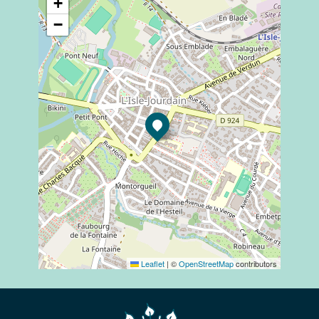
+
−
Leaflet
|
©
OpenStreetMap
contributors