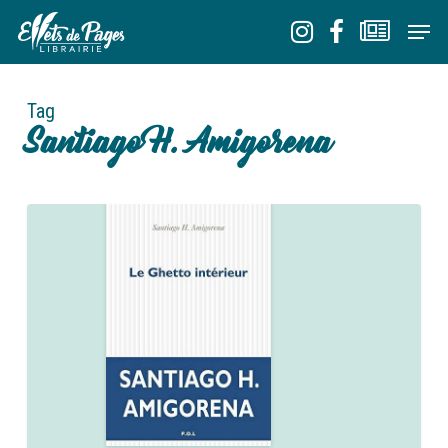
Skip
Men
to
Close
main
Menu
content
Tag
Santiago H. Amigorena
0