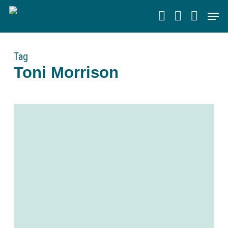
Skip
Men
to
main
content
Tag
Toni Morrison
0