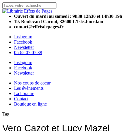
Skip
to
Close
main
Search
Ouvert du mardi au samedi : 9h30-12h30 et 14h30-19h
content
19, Boulevard Carnot, 32600 L’Isle-Jourdain
contact@effetsdepages.fr
Instagram
Facebook
Newsletter
05 62 07 07 38
Menu
Instagram
Facebook
Newsletter
Menu
Nos coups de coeur
Les événements
La librairie
Contact
Boutique en ligne
Tag
Vero Cazot et Lucy Mazel