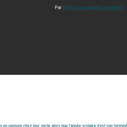
Par
Effets de pages
No Comments
s en pension chez leur oncle alors que l’année scolaire n’est pas termin