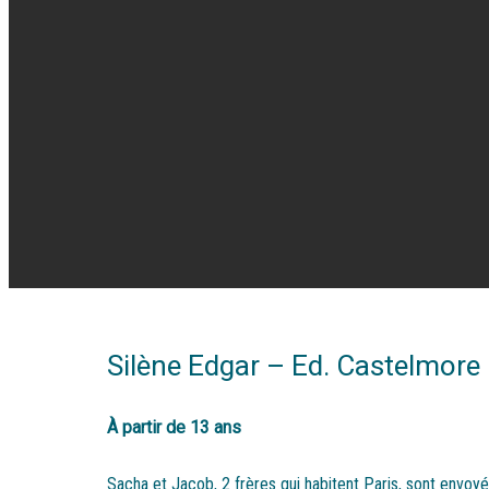
Silène Edgar – Ed. Castelmore
À partir de 13 ans
Sacha et Jacob, 2 frères qui habitent Paris, sont envoyé