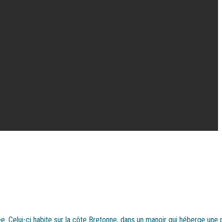
ée. Celui-ci habite sur la côte Bretonne, dans un manoir qui héberge une