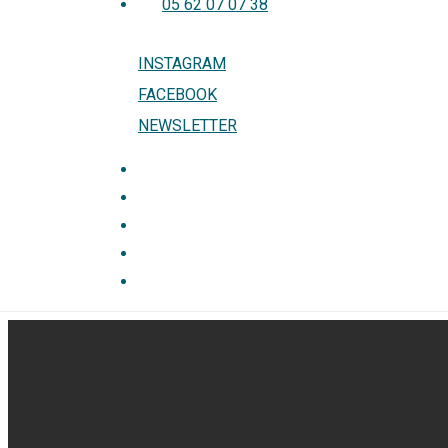
05 62 07 07 38
Menu
INSTAGRAM
FACEBOOK
NEWSLETTER
Menu
NOS COUPS DE COEUR
LES ÉVÉNEMENTS
LA LIBRAIRIE
CONTACT
BOUTIQUE EN LIGNE