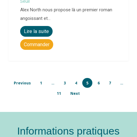
Seuil
Alex North nous propose là un premier roman
angoissant et…
Lire la suite
Commander
Previous
1
…
3
4
5
6
7
…
11
Next
Informations pratiques