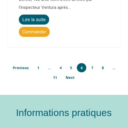
l’inspecteur Ventura après…
Lire la suite
Commander
Previous
1
…
4
5
6
7
8
…
11
Next
Informations pratiques