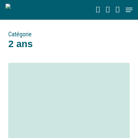
Skip
Men
to
main
content
Catégorie
2 ans
0