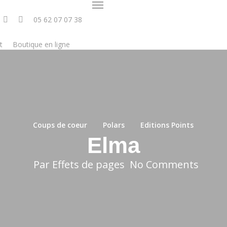
Menu
05 62 07 07 38
t
Boutique en ligne
Coups de coeur
Polars
Editions Points
Elma
Par
Effets de pages
No Comments