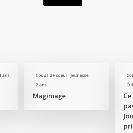
4 ans
Coups de coeur
Jeunesse
Co
2 ans
Cul
Magimage
Ce
pas
Jo
pr