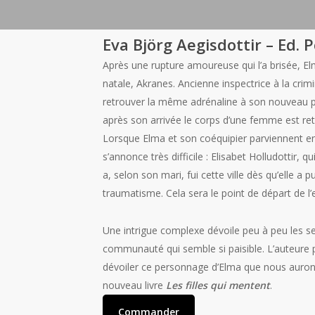
Eva Björg Aegisdottir – Ed. P
Après une rupture amoureuse qui l’a brisée, Elm
natale, Akranes. Ancienne inspectrice à la crimi
retrouver la même adrénaline à son nouveau 
après son arrivée le corps d’une femme est re
Lorsque Elma et son coéquipier parviennent enfin
s’annonce très difficile : Elisabet Holludottir, 
a, selon son mari, fui cette ville dès qu’elle a p
traumatisme. Cela sera le point de départ de 
Une intrigue complexe dévoile peu à peu les se
communauté qui semble si paisible. L’auteure
dévoiler ce personnage d’Elma que nous aurons
nouveau livre
Les filles qui mentent
.
Commander