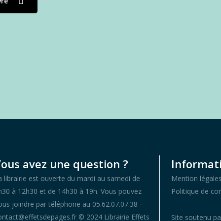
vre
ous avez une question ?
Informati
a librairie est ouverte du mardi au samedi de
Mention légale
h30 à 12h30 et de 14h30 à 19h. Vous pouvez
Politique de con
ous joindre par téléphone au 05.62.07.07.38 –
ontact@effetsdepages.fr © 2024 Librairie Effets
Site soutenu pa