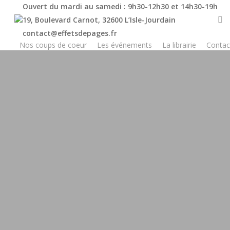
Skip
Ouvert du mardi au samedi : 9h30-12h30 et 14h30-19h
to
19, Boulevard Carnot, 32600 L’Isle-Jourdain
main
contact@effetsdepages.fr
Nos coups de coeur
Les événements
La librairie
Contac
content