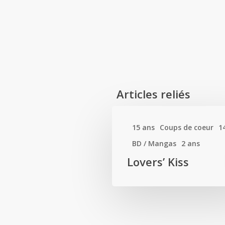
Articles reliés
15 ans
Coups de coeur
1
BD / Mangas
2 ans
Lovers’ Kiss