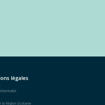
ons légales
s
fidentialité
r la Région Occitanie