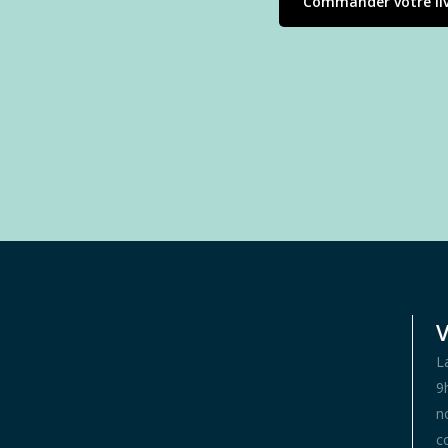
Commander votre li
V
L
9
n
c