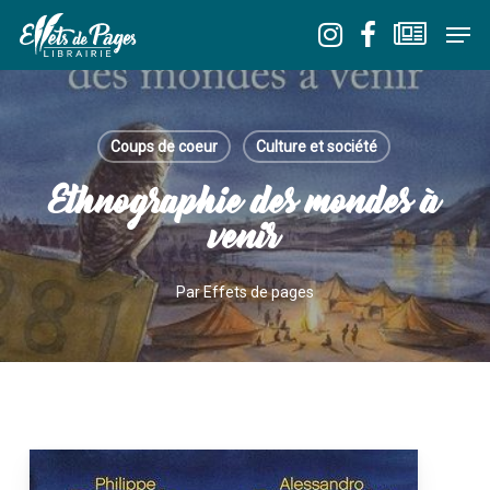
Skip
Men
to
Close
main
Menu
content
Coups de coeur
Culture et société
Ethnographie des mondes à
venir
Par
Effets de pages